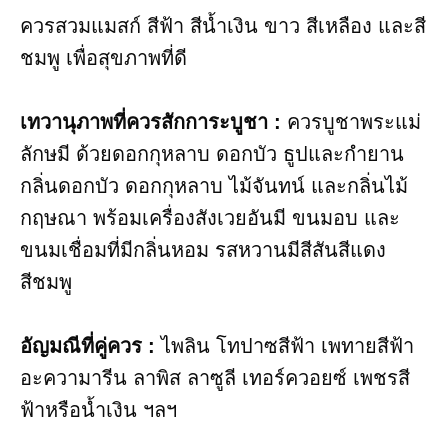
ควรสวมแมสก์ สี​ฟ้า สีน้ำเงิน ขาว​ สีเหลือง และสี​
ชมพู เพื่อสุขภาพที่ดี
เทวานุภาพที่ควรสักการะบูชา​ :
ควรบูชาพระแม่
ลักษมี ด้วยดอกกุหลาบ ดอกบัว ธูปและกำยาน
กลิ่นดอกบัว ดอกกุหลาบ ไม้จันทน์ และกลิ่นไม้
กฤษณา พร้อมเครื่องสังเวยอันมี ขนมอบ และ
ขนมเชื่อมที่มีกลิ่นหอม รสหวานมีสีสันสีแดง
สีชมพู
อัญมณี​ที่คู่ควร :
ไพลิน โทปาซสีฟ้า เพทาย​สีฟ้า
อะความารีน ลาพิส ลาซูลี เทอร์ควอยซ์ เพชรสี
ฟ้าหรือน้ำเงิน ฯลฯ