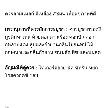
ควรสวมแมสก์ สีเหลือง สีชมพู เพื่อสุขภาพ​ที่ดี
เทวานุภาพที่ควรสักการะบูชา​ :
ควรบูชาพระตรี
มูรติมหาเทพ ด้วยดอกดาวเรือง ดอกบัว ดอก
กุหลาบแดง ธูปและกำยานกลิ่นไม้จันทน์ ไม้
กฤษณาและกลิ่นกำยาน ขนมธัญพืช และนมสด
อัญมณี​ที่คู่ควร​ :
ไทเกอร์สอาย นิล ซิทริน หยก​
โรสควอตซ์ ฯลฯ