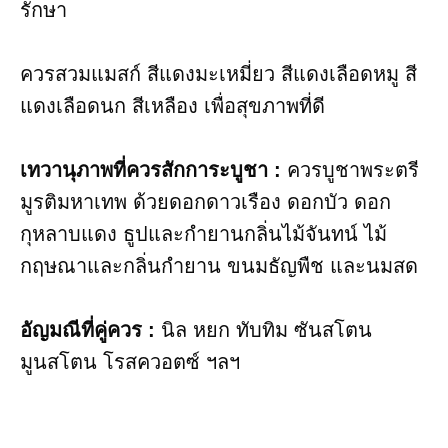
รักษา
ควรสวมแมสก์ สีแดงมะเหมี่ยว สีแดงเลือดหมู สี
แดงเลือดนก สีเหลือง เพื่อสุขภาพที่ดี
เทวานุภาพที่ควรสักการะบูชา​ :
ควรบูชาพระตรี
มูรติมหาเทพ ด้วยดอกดาวเรือง ดอกบัว ดอก
กุหลาบแดง ธูปและกำยานกลิ่นไม้จันทน์ ไม้
กฤษณาและกลิ่นกำยาน ขนมธัญพืช และนมสด
อัญมณี​ที่คู่ควร :
นิล​ หยก ทับทิม ซันสโตน​
มูนสโตน โรสควอตซ์​ ฯลฯ