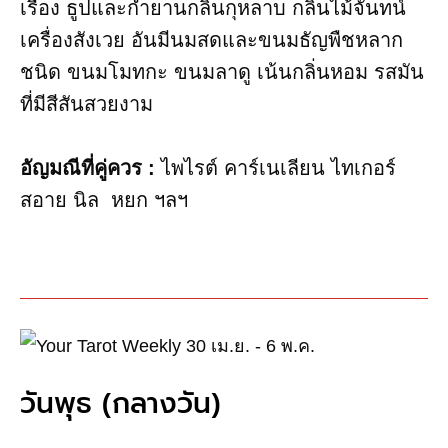
เรือง ธูปและกำยานกลิ่นกุหลาบ กลิ่นไม้จันทน์
เครื่องสังเวย อันมีนมสดและขนมธัญพืชหลาก
ชนิด ขนมโมทกะ ขนมลาดู เน้นกลิ่นหอม รสมัน
ที่มีสีสันสวยงาม
อัญมณี​ที่คู่ควร :
ไพไรต์ คาร์เนเลียน​ ไทเกอร์
สอาย นิล หยก ฯลฯ
วันพุธ​ (กลางวัน)​