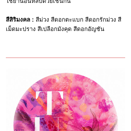
ใช้ยานอนหลับด้วยเช่นกัน
สีสิริมงคล :
สีม่วง สีดอกตะแบก สีดอกรักม่วง สี
เม็ดมะปราง สีเปลือกมังคุด สีดอกอัญชัน