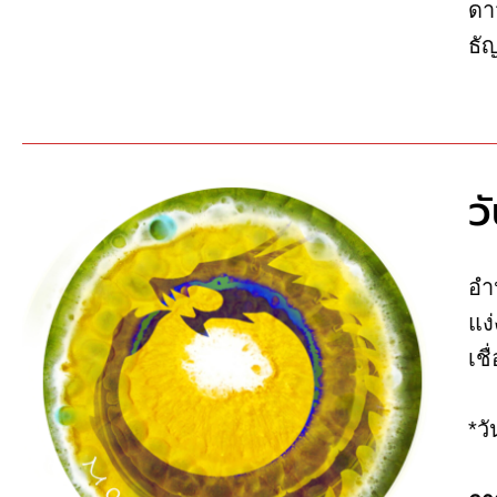
ดา
ธั
ว
อำ
แง่
เชื
*ว