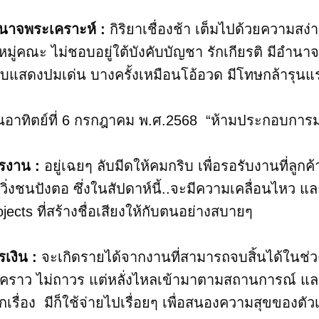
นาจพระเคราะห์ :
กิริยาเชื่องช้า เต็มไปด้วยความสง
กหมู่คณะ ไม่ชอบอยู่ใต้บังคับบัญชา รักเกียรติ มีอำนาจ
บแสดงปมเด่น บางครั้งเหมือนโอ้อวด มีโทษกล้ารุนแรง
ันอาทิตย์ที่ 6 กรกฎาคม พ.ศ.2568 “ห้ามประกอบการ
รงาน​ :
อยู่เฉยๆ ลับมีดให้คมกริบ เพื่อรอรับงานที่ลูก
ูวิ่งชนปังตอ ซึ่งในสัปดาห์นี้..จะมีความเคลื่อนไหว 
ojects ที่สร้างชื่อเสียงให้กับตนอย่างสบายๆ
รเงิน :
จะเกิดรายได้จากงานที่สามารถจบสิ้นได้ในช่วง
่วคราว ไม่ถาวร แต่หลั่งไหลเข้ามาตามสถานการณ์ และ
กเรื่อง มีก็ใช้จ่ายไปเรื่อยๆ เพื่อสนองความสุขของตั