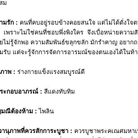
สม
ามรัก :
คนที่คบอยู่รอบข้างคอยสนใจ แต่ไม่ได้ดั่งใ
 เพราะไม่ใช่คนที่ชอบพึ่งพิงใคร จึงเบื่อหน่ายความสัมพ
ยไม่รู้จักพอ ความสัมพันธ์ขลุกขลัก มักรำคาญ อยากถอ
มรับ แต่จะรู้จักการจัดการอารมณ์ของตนเองได้ในท้าย
ขภาพ :
ร่างกายแข็งแรงสมบูรณ์ดี
ประกอบอาภรณ์ :
สีแดงทับทิม
ญมณี​ต้องห้าม :
ไพลิน
วานุภาพที่ควรสักการะบูชา​ :
ควรบูชาพระคเณศมหาเท