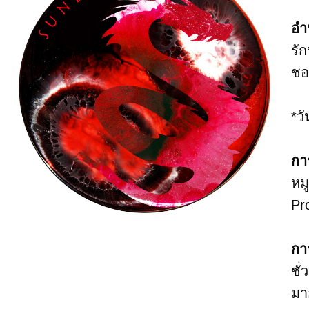
อำ
รั
ชอ
*ว
กา
หม
Pr
กา
ชั
มา