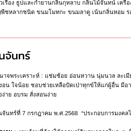
วเรือง ธูปและกำยานกลิ่นกุหลาบ กลิ่นไม้จันทน์ เครื
ญพืชหลากชนิด ขนมโมทกะ ขนมลาดู เน้นกลิ่นหอม รสมั
ันจันทร์
นาจพระเคราะห์ : แช่มช้อย อ่อนหวาน นุ่มนวล ละเมีย
งอน ใจน้อย ชอบช่วยเหลือปัดเป่าทุกข์ให้แก่ผู้อื่น มี
่อง่าย อบรม สั่งสอนง่าย
ันจันทร์ที่ 7 กรกฎาคม พ.ศ.2568 “ประกอบการมงคลได้