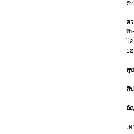
สะ
คว
พิษ
โด
ยอ
สุ
สี
อั
เท