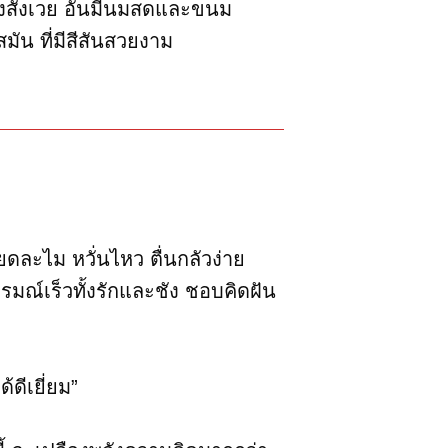
่องสังเวย อันมีนมสดและขนม
น ที่มีสีสันสวยงาม
ดละไม หวั่นไหว ตื่นกลัวง่าย
อารมณ์เร็วทั้งรักและชัง ชอบคิดฝัน
ดีเยี่ยม”