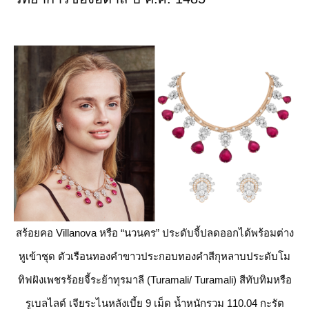
สร้อยคอ Villanova หรือ “นวนคร” ประดับจี้ปลดออกได้พร้อมต่าง
หูเข้าชุด ตัวเรือนทองคำขาวประกอบทองคำสีกุหลาบประดับโม
ทิฟฝังเพชรร้อยจี้ระย้าทุรมาลี (Turamali/ Turamali) สีทับทิมหรือ
รูเบลไลต์ เจียระไนหลังเบี้ย 9 เม็ด น้ำหนักรวม 110.04 กะรัต