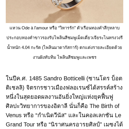
แหวน Ode à l’amour หรือ “วิหารรัก” ตัวเรือนทองคำสีกุหลาบ
ประกอบทองคำขาวรองรับไพลินสีชมพูเม็ดเดี่ยวเจียระไนทรงวงรี
น้ำหนัก 4.04 กะรัต (ไพลินมาดากัสการ์) ตกแต่งรายละเอียดด้วย
งานฝังทับทิม ไพลินสีชมพูและเพชร
ในปีค.ศ. 1485 Sandro Botticelli (ซานโดร บ็อต
ติเชลลิ) จิตรกรชาวเมืองฟลอเรนซ์ได้สรรค์สร้าง
หนึ่งในสุดยอดผลงานอันยิ่งใหญ่แห่งยุคฟื้นฟู
ศิลปะวิทยาการของอิตาลี นั่นก็คือ The Birth of
Venus หรือ “กำเนิดวีนัส” และในคอลเลกชัน Le
Grand Tour หรือ “นิราศนครอารยศิลป์” เมซงได้