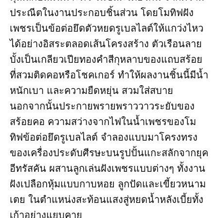
ประณีตในงานประกอบชิ้นส่วน โดยโมทิฟฝัง
เพชรเป็นข้อต่อยึดตัวหยดรูเบลไลต์ให้แกว่งไหว
ได้อย่างอิสระตลอดเส้นโครงสร้าง ตัวเรือนลาย
บั้งเป็นเกลียวเปียทองคำสีกุหลาบของแถบสร้อย
ที่สวมติดคอหรือโชคเกอร์ ทำให้ผลงานชิ้นนี้มีน้ำ
หนักเบา และความยืดหยุ่น สวมใส่สบาย
นอกจากนั้นประกายพรายพราววาวระยับของ
สร้อยคอ ความสว่างจากไฟในน้ำเพชรของโม
ทิฟข้อต่อยึดรูเบลไลต์ จำลองแบบมาโครงทรง
ของเครื่องประดับศีรษะบนรูปปั้นแกะสลักจากยุค
อีทรัสคัน ผสานลูกเล่นฝังเพชรแบบต่างๆ ทั้งงาน
ฝังเปลือกหุ้มแบบกาบหอย ลูกปัดและเขี้ยวหนาม
เตย ในตำแหน่งสะท้อนแสงสู่หยดน้ำหลังเบี้ยทั้ง
เก้าอย่างแยบคาย