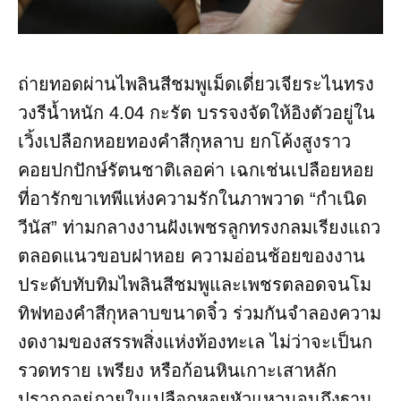
ถ่ายทอดผ่านไพลินสีชมพูเม็ดเดี่ยวเจียระไนทรง
วงรีน้ำหนัก 4.04 กะรัต บรรจงจัดให้อิงตัวอยู่ใน
เวิ้งเปลือกหอยทองคำสีกุหลาบ ยกโค้งสูงราว
คอยปกปักษ์รัตนชาติเลอค่า เฉกเช่นเปลือยหอย
ที่อารักขาเทพีแห่งความรักในภาพวาด “กำเนิด
วีนัส” ท่ามกลางงานฝังเพชรลูกทรงกลมเรียงแถว
ตลอดแนวขอบฝาหอย ความอ่อนช้อยของงาน
ประดับทับทิมไพลินสีชมพูและเพชรตลอดจนโม
ทิฟทองคำสีกุหลาบขนาดจิ๋ว ร่วมกันจำลองความ
งดงามของสรรพสิ่งแห่งท้องทะเล ไม่ว่าจะเป็นก
รวดทราย เพรียง หรือก้อนหินเกาะเสาหลัก
ปรากฏอยู่ภายในเปลือกหอยหัวแหวนจนถึงฐาน