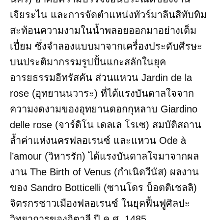
เจียระไน และการจัดตำแหน่งทัวร์มาลีนสีทับทิม
สะท้อนความงามในน้ำพลอยออกมาอย่างเต็ม
เปี่ยม ซึ่งจำลองแบบมาจากเครื่องประดับศีรษะ
บนประติมากรรมรูปปั้นแกะสลักในยุค
อารยธรรมอีทรัสคัน ส่วนแหวน Jardin de la
rose (อุทยานนวาระ) ที่ได้แรงบันดาลใจจาก
ความงดงามของอุทยานดอกกุหลาบ Giardino
delle rose (จาร์ดิโน เดลเล โรเซ) สมบัติสถาน
ล้ำค่าแห่งนครฟลอเรนซ์ และแหวน Ode à
l’amour (วิหารรัก) ได้แรงบันดาลใจมาจากผล
งาน The Birth of Venus (กำเนิดวีนัส) ผลงาน
ของ Sandro Botticelli (ซานโดร บ็อตติเชลลิ)
จิตรกรชาวเมืองฟลอเรนซ์ ในยุคฟื้นฟูศิลปะ
วิทยาการของอิตาลี ปี ค.ศ. 1485