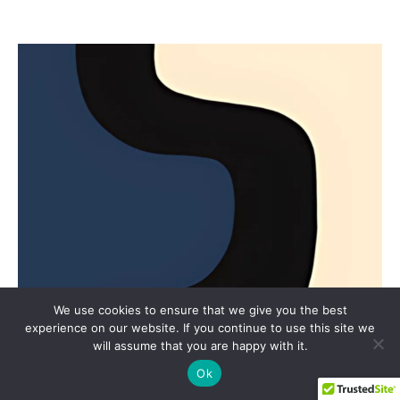
We use cookies to ensure that we give you the best
experience on our website. If you continue to use this site we
will assume that you are happy with it.
Ok