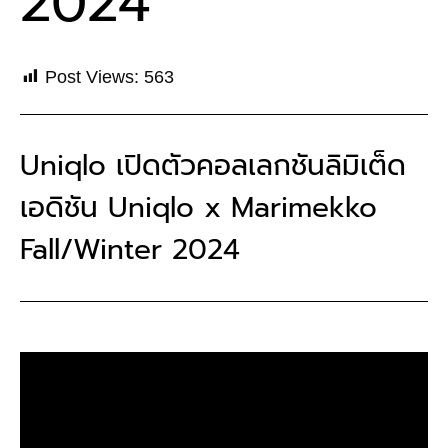
2024
Post Views:
563
Uniqlo เปิดตัวคอลเลกชันลิมิเต็ด
เอดิชัน Uniqlo x Marimekko
Fall/Winter 2024