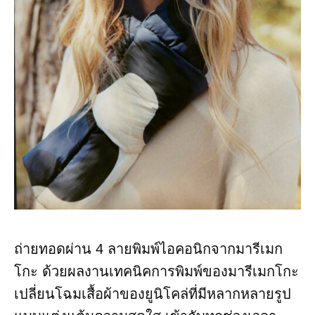
ถ่ายทอดผ่าน 4 ลายพิมพ์ไอคอนิกจากมารีเมก
โกะ ด้วยผลงานเทคนิคการพิมพ์ของมารีเมกโกะ
เปลี่ยนโฉมเสื้อผ้าของยูนิโคล่ที่มีหลากหลายรูป