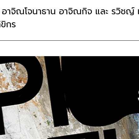
 อาจิณโจนาธาน อาจิณกิจ และ รวิชญ์ 
ขิกร