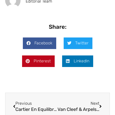
Editorial Team
Share:
Facebook
Twitter
Pinterest
LinkedIn
Previous
Next
Cartier En Equilibre – High Jewelery Collection – Chapter 2
Van Cleef & Arpels Alhambra Delicate Metamorphoses