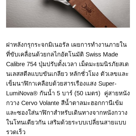
ฝาหลังกรุกระจกมิเนอรัล เผยการทำงานภายใน
ที่ขับเคลื่อนด้วยกลไกอัตโนมัติ Swiss Made
Calibre 754 ปุ่มปรับตั้งเวลา เม็ดมะยมนิรภัยสเต
นเลสสตีลแบบขันเกลียว หลักชั่วโมง ตัวเลขและ
เข็มนาฬิกาเคลือบด้วยสารเรืองแสง Super-
LumiNova® กันน้ำ 5 บาร์ (50 เมตร) คู่สายหนัง
กวาง Cervo Volante สีน้ำตาลมะฮอกกานีเข้ม
และซองใส่นาฬิกาสำหรับเดินทางจากหนังกวาง
ในโทนเดียวกัน เสริมด้วยระบบเปลี่ยนสายแบบ
รวดเร็ว