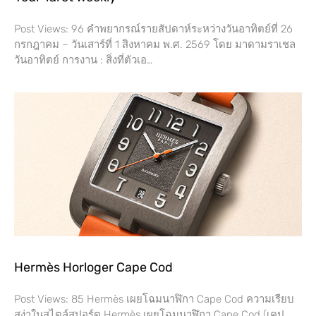
Post Views: 96 คำพยากรณ์รายสัปดาห์ระหว่างวันอาทิตย์ที่ 26
กรกฎาคม – วันเสาร์ที่​ 1 สิงหาคม พ.ศ. 2569 โดย​ มาดามราเชล
วันอาทิตย์ การงาน​ : สิ่งที่ตัวเอ…
Hermès Horloger Cape Cod
Post Views: 85 Hermès เผยโฉมนาฬิกา Cape Cod ความเรียบ
สง่าในสไตล์สปอร์ต Hermès เผยโฉมนาฬิกา Cape Cod (เคป