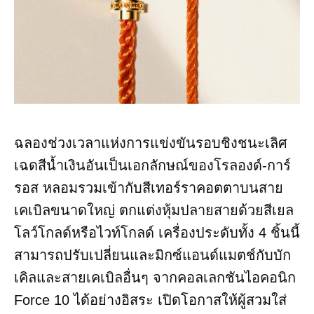
ฉลองช่วงเวลาแห่งการแข่งขันรอบชิงชนะเลิศ
เฉดสีน้ำเงินอันเป็นเอกลักษณ์ของโรลองด์-การ์
รอส หลอมรวมเข้ากับสีเทอร์ราคอตตาบนสาย
เคเบิลขนาดใหญ่ ตกแต่งหุ้มปลายสายด้วยสีเยล
โลว์โกลด์หรือไวท์โกลด์ เครื่องประดับทั้ง 4 ชิ้นนี้
สามารถปรับเปลี่ยนและมิกซ์แอนด์แมตช์กับบัก
เคิลและสายเคเบิลอื่นๆ จากคอลเลกชันไอคอนิก
Force 10 ได้อย่างอิสระ เปิดโอกาสให้ผู้สวมใส่