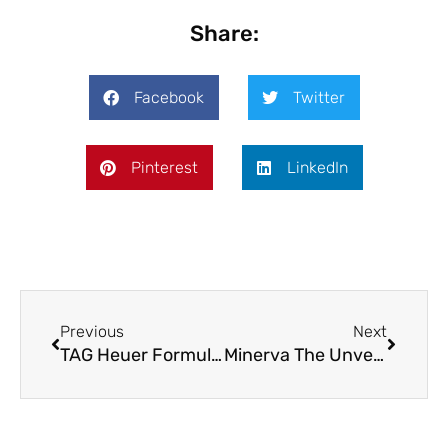
Share:
Facebook
Twitter
Pinterest
LinkedIn
Previous
Next
TAG Heuer Formula 1 Solograph: Racing in Pastels
Minerva The Unveiled Secret Limited Editions 18 and 58