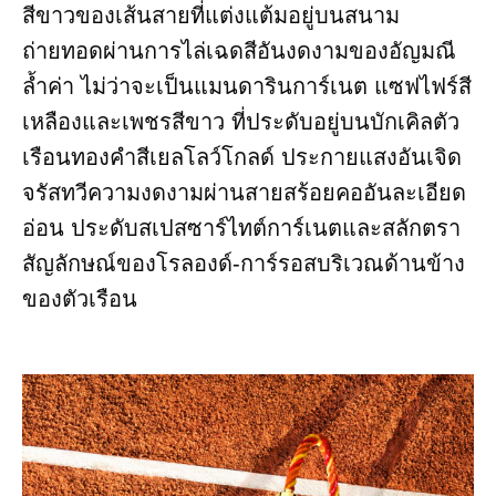
สีขาวของเส้นสายที่แต่งแต้มอยู่บนสนาม
ถ่ายทอดผ่านการไล่เฉดสีอันงดงามของอัญมณี
ล้ำค่า ไม่ว่าจะเป็นแมนดารินการ์เนต แซฟไฟร์สี
เหลืองและเพชรสีขาว ที่ประดับอยู่บนบักเคิลตัว
เรือนทองคำสีเยลโลว์โกลด์ ประกายแสงอันเจิด
จรัสทวีความงดงามผ่านสายสร้อยคออันละเอียด
อ่อน ประดับสเปสซาร์ไทต์การ์เนตและสลักตรา
สัญลักษณ์ของโรลองด์-การ์รอสบริเวณด้านข้าง
ของตัวเรือน