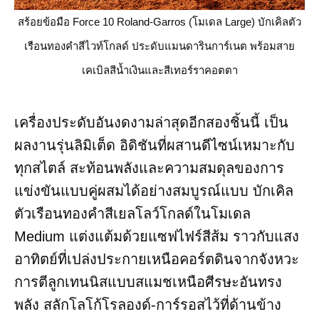
สร้อยข้อมือ Force 10 Roland-Garros (โมเดล Large) บักเคิลตัว
เรือนทองคำสีไวท์โกลด์ ประดับแมนดารินการ์เนต พร้อมสาย
เคเบิลสีน้ำเงินและสีเทอร์ราคอตตา
เครื่องประดับอันงดงามล่าสุดอีกสองชิ้นนี้ เป็น
ผลงานรุ่นลิมิเต็ด อิดิชันที่ผสานดีไซน์เหมาะกับ
ทุกสไตล์ สะท้อนพลังและความสมดุลของการ
แข่งขันแบบคู่ผสมได้อย่างสมบูรณ์แบบ บักเคิล
ตัวเรือนทองคำสีเยลโลว์โกลด์ในโมเดล
Medium แต่งแต้มด้วยแซฟไฟร์สีส้ม ราวกับแสง
อาทิตย์ที่เปล่งประกายเหนือคอร์ตดินจากจังหวะ
การตีลูกเทนนิสแบบสแมชเหนือศีรษะอันทรง
พลัง สลักโลโก้โรลองด์-การ์รอสไว้ที่ด้านข้าง