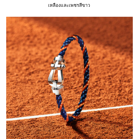
เหลืองและเพชรสีขาว