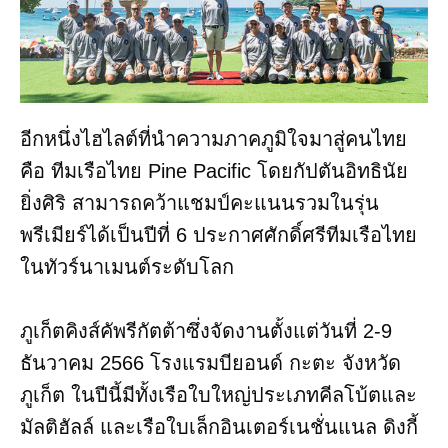
อีกหนึ่งไฮไลต์ที่นำความภาคภูมิใจมาสู่คนไทย
คือ ทีมเรือไทย Pine Pacific โดยกัปตันอิทธินัย
ยิ่งศิริ สามารถคว้าแชมป์คะแนนรวมในรุ่น
พรีเมียร์ได้เป็นปีที่ 6 ประกาศศักดิ์ศรีทีมเรือไทย
ในทัวร์นาเมนต์ระดับโลก
ภูเก็ตคิงส์คัพรีกัตต้าซึ่งจัดงานตั้งแต่วันที่ 2-9
ธันวาคม 2566 โรงแรมบียอนด์ กะตะ จังหวัด
ภูเก็ต ในปีนี้มีทั้งเรือใบใหญ่ประเภทคีลโบ้ตและ
มัลติฮัลล์ และเรือใบเล็กอินเตอร์เนชั่นแนล ดิงกี้