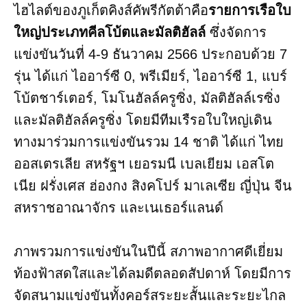
ไฮไลต์ของภูเก็ตคิงส์คัพรีกัตต้าคือ
รายการเรือใบ
ใหญ่ประเภทคีลโบ้ตและมัลติฮัลล์
ซึ่งจัดการ
แข่งขันวันที่ 4-9 ธันวาคม 2566 ประกอบด้วย 7
รุ่น ได้แก่ ไออาร์ซี 0, พรีเมียร์, ไออาร์ซี 1, แบร์
โบ้ตชาร์เตอร์, โมโนฮัลล์ครูซิ่ง, มัลติฮัลล์เรซิ่ง
และมัลติฮัลล์ครูซิ่ง โดยมีทีมเรืรอใบใหญ่เดิน
ทางมาร่วมการแข่งขันรวม 14 ชาติ ได้แก่ ไทย
ออสเตรเลีย สหรัฐฯ เยอรมนี เบลเยียม เอสโต
เนีย ฝรั่งเศส ฮ่องกง สิงคโปร์ มาเลเซีย ญี่ปุ่น จีน
สหราชอาณาจักร และเนเธอร์แลนด์
ภาพรวมการแข่งขันในปีนี้ สภาพอากาศดีเยี่ยม
ท้องฟ้าสดใสและได้ลมดีตลอดสัปดาห์ โดยมีการ
จัดสนามแข่งขันทั้งคอร์สระยะสั้นและระยะไกล